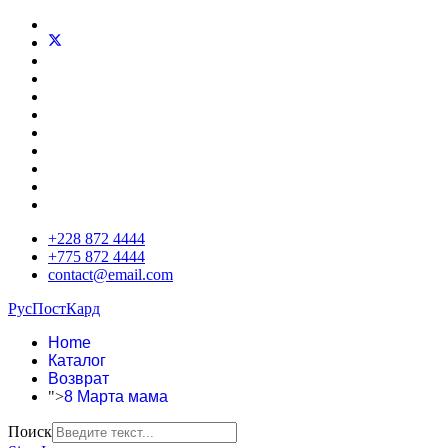
+228 872 4444
+775 872 4444
contact@email.com
РусПостКард
Home
Каталог
Возврат
">
8 Марта мама
Поиск